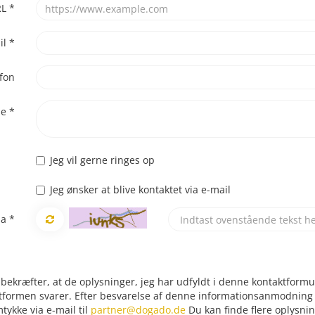
RL
*
il
*
fon
se
*
Jeg vil gerne ringes op
Jeg ønsker at blive kontaktet via e-mail
ha
*
 bekræfter, at de oplysninger, jeg har udfyldt i denne kontaktformula
tformen svarer. Efter besvarelse af denne informationsanmodning vi
tykke via e-mail til
partner@dogado.de
Du kan finde flere oplysn