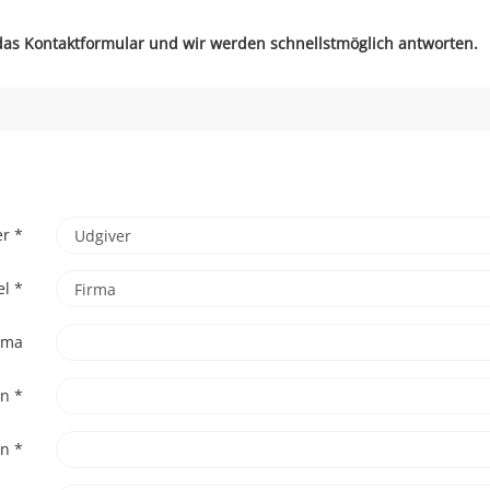
 das Kontaktformular und wir werden schnellstmöglich antworten.
er
*
el
*
rma
vn
*
vn
*