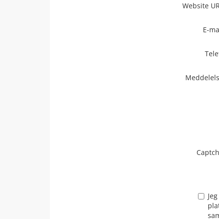
Website U
E-ma
Tele
Meddelel
Captc
Jeg
pla
sam