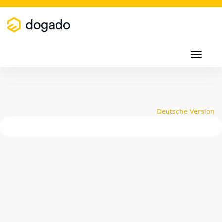
Toggl
navig
Toggle
navigati
Deutsche Version